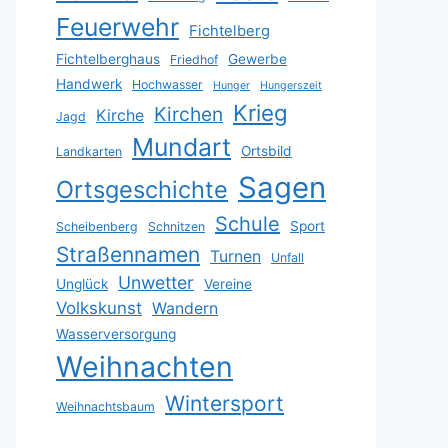
Feuerwehr
Fichtelberg
Fichtelberghaus
Gewerbe
Friedhof
Handwerk
Hochwasser
Hunger
Hungerszeit
Krieg
Kirchen
Kirche
Jagd
Mundart
Ortsbild
Landkarten
Sagen
Ortsgeschichte
Schule
Sport
Scheibenberg
Schnitzen
Straßennamen
Turnen
Unfall
Unwetter
Unglück
Vereine
Volkskunst
Wandern
Wasserversorgung
Weihnachten
Wintersport
Weihnachtsbaum