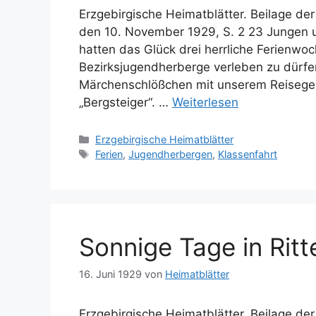
Erzgebirgische Heimatblätter. Beilage de
den 10. November 1929, S. 2 23 Jungen 
hatten das Glück drei herrliche Ferienwoc
Bezirksjugendherberge verleben zu dürfe
Märchenschlößchen mit unserem Reisegep
„Bergsteiger“. …
Weiterlesen
Kategorien
Erzgebirgische Heimatblätter
Schlagwörter
Ferien
,
Jugendherbergen
,
Klassenfahrt
Sonnige Tage in Ritt
16. Juni 1929
von
Heimatblätter
Erzgebirgische Heimatblätter. Beilage de