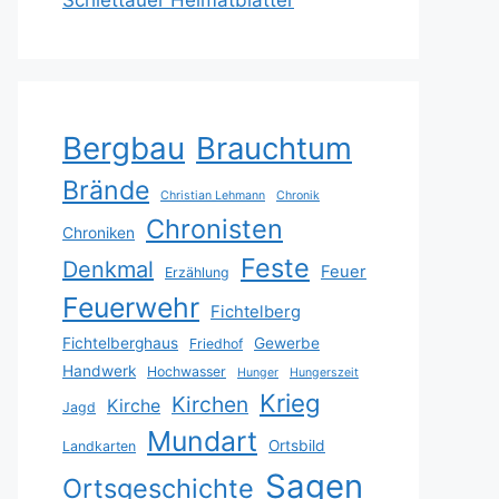
Schlettauer Heimatblätter
Bergbau
Brauchtum
Brände
Christian Lehmann
Chronik
Chronisten
Chroniken
Feste
Denkmal
Feuer
Erzählung
Feuerwehr
Fichtelberg
Fichtelberghaus
Gewerbe
Friedhof
Handwerk
Hochwasser
Hunger
Hungerszeit
Krieg
Kirchen
Kirche
Jagd
Mundart
Ortsbild
Landkarten
Sagen
Ortsgeschichte