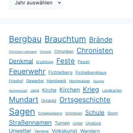
Bergbau
Brauchtum
Brände
Chronisten
Chroniken
Christian Lehmann
Chronik
Feste
Denkmal
Feuer
Erzählung
Feuerwehr
Fichtelberg
Fichtelberghaus
Gewerbe
Handwerk
Friedhof
Hochwasser
Hunger
Krieg
Kirchen
Kirche
Jagd
Landkarten
Hungerszeit
Mundart
Ortsgeschichte
Ortsbild
Sagen
Schule
Sport
Scheibenberg
Schnitzen
Straßennamen
Turnen
Unglück
Unfall
Unwetter
Volkskunst
Wandern
Vereine