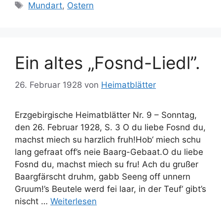
Schlagwörter
Mundart
,
Ostern
Ein altes „Fosnd-Liedl”.
26. Februar 1928
von
Heimatblätter
Erzgebirgische Heimatblätter Nr. 9 – Sonntag,
den 26. Februar 1928, S. 3 O du liebe Fosnd du,
machst miech su harzlich fruh!Hob‘ miech schu
lang gefraat off’s neie Baarg-Gebaat.O du liebe
Fosnd du, machst miech su fru! Ach du grußer
Baargfärscht druhm, gabb Seeng off unnern
Gruum!’s Beutele werd fei laar, in der Teuf‘ gibt’s
nischt …
Weiterlesen