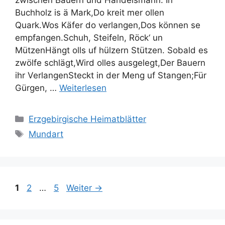
Buchholz is ä Mark,Do kreit mer ollen
Quark.Wos Käfer do verlangen,Dos können se
empfangen.Schuh, Steifeln, Röck‘ un
MützenHängt olls uf hülzern Stützen. Sobald es
zwölfe schlägt,Wird olles ausgelegt,Der Bauern
ihr VerlangenSteckt in der Meng uf Stangen;Für
Gürgen, …
Weiterlesen
Kategorien
Erzgebirgische Heimatblätter
Schlagwörter
Mundart
Seite
Seite
Seite
1
2
…
5
Weiter
→