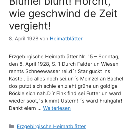
Blümel blüht! Horcht,
wie geschwind de Zeit
vergieht!
8. April 1928
von
Heimatblätter
Erzgebirgische Heimatblätter Nr. 15 – Sonntag,
den 8. April 1928, S. 1 Durch Falder un Wiesen
rennts Schneewasser rei,d´r Star guckt ins
Kästel, öb alles noch sei,un´s Meinzel an Bachel
dos putzt sich schie ah,zieht grüne un goldige
Röckle sich nah.D´r Fink find sei Futter un ward
wieder soot,´s kimmt Ustern! ´s ward Frühgahr!
Dankt eiern …
Weiterlesen
Kategorien
Erzgebirgische Heimatblätter