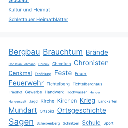
Glückauf
Kultur und Heimat
Schlettauer Heimatblätter
Bergbau
Brauchtum
Brände
Chronisten
Chroniken
Christian Lehmann
Chronik
Feste
Denkmal
Feuer
Erzählung
Feuerwehr
Fichtelberg
Fichtelberghaus
Gewerbe
Handwerk
Friedhof
Hochwasser
Hunger
Krieg
Kirchen
Kirche
Jagd
Landkarten
Hungerszeit
Mundart
Ortsgeschichte
Ortsbild
Sagen
Schule
Sport
Scheibenberg
Schnitzen