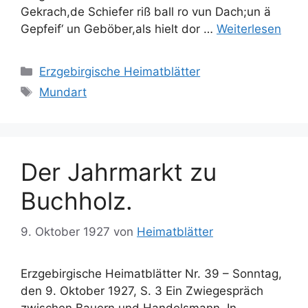
Gekrach,de Schiefer riß ball ro vun Dach;un ä
Gepfeif‘ un Geböber,als hielt dor …
Weiterlesen
Kategorien
Erzgebirgische Heimatblätter
Schlagwörter
Mundart
Der Jahrmarkt zu
Buchholz.
9. Oktober 1927
von
Heimatblätter
Erzgebirgische Heimatblätter Nr. 39 – Sonntag,
den 9. Oktober 1927, S. 3 Ein Zwiegespräch
zwischen Bauern und Handelsmann. In