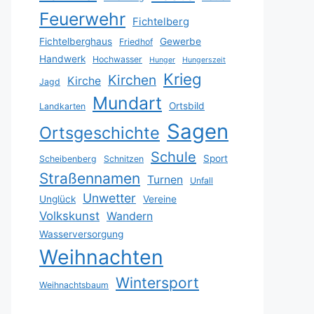
Feuerwehr
Fichtelberg
Fichtelberghaus
Gewerbe
Friedhof
Handwerk
Hochwasser
Hunger
Hungerszeit
Krieg
Kirchen
Kirche
Jagd
Mundart
Ortsbild
Landkarten
Sagen
Ortsgeschichte
Schule
Sport
Scheibenberg
Schnitzen
Straßennamen
Turnen
Unfall
Unwetter
Unglück
Vereine
Volkskunst
Wandern
Wasserversorgung
Weihnachten
Wintersport
Weihnachtsbaum