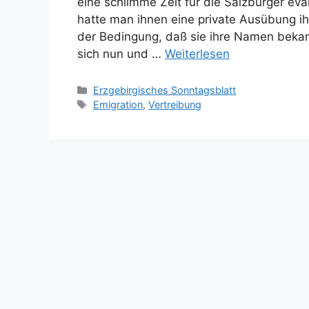
eine schlimme Zeit für die Salzburger ev
hatte man ihnen eine private Ausübung i
der Bedingung, daß sie ihre Namen beka
sich nun und …
Weiterlesen
Kategorien
Erzgebirgisches Sonntagsblatt
Schlagwörter
Emigration
,
Vertreibung