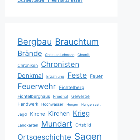
Schlettauer Heimatblätter
Bergbau
Brauchtum
Brände
Christian Lehmann
Chronik
Chronisten
Chroniken
Feste
Denkmal
Feuer
Erzählung
Feuerwehr
Fichtelberg
Fichtelberghaus
Gewerbe
Friedhof
Handwerk
Hochwasser
Hunger
Hungerszeit
Krieg
Kirchen
Kirche
Jagd
Mundart
Ortsbild
Landkarten
Sagen
Ortsgeschichte