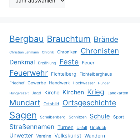
Bergbau
Brauchtum
Brände
Chronisten
Chroniken
Christian Lehmann
Chronik
Feste
Denkmal
Feuer
Erzählung
Feuerwehr
Fichtelberg
Fichtelberghaus
Gewerbe
Handwerk
Friedhof
Hochwasser
Hunger
Krieg
Kirchen
Kirche
Jagd
Landkarten
Hungerszeit
Mundart
Ortsgeschichte
Ortsbild
Sagen
Schule
Sport
Scheibenberg
Schnitzen
Straßennamen
Turnen
Unglück
Unfall
Unwetter
Volkskunst
Wandern
Vereine