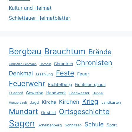
Kultur und Heimat
Schlettauer Heimatblätter
Bergbau
Brauchtum
Brände
Chronisten
Chroniken
Christian Lehmann
Chronik
Feste
Denkmal
Feuer
Erzählung
Feuerwehr
Fichtelberg
Fichtelberghaus
Gewerbe
Handwerk
Friedhof
Hochwasser
Hunger
Krieg
Kirchen
Kirche
Jagd
Landkarten
Hungerszeit
Mundart
Ortsgeschichte
Ortsbild
Sagen
Schule
Sport
Scheibenberg
Schnitzen