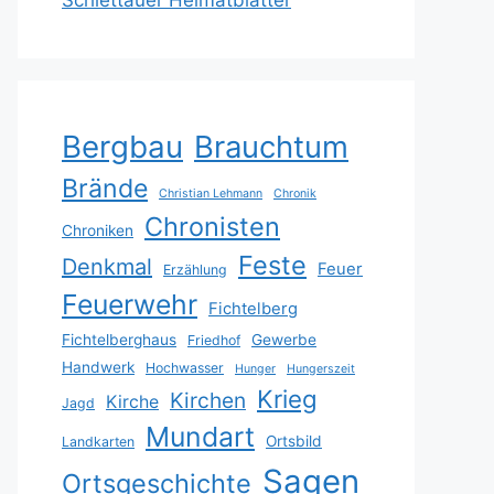
Schlettauer Heimatblätter
Bergbau
Brauchtum
Brände
Christian Lehmann
Chronik
Chronisten
Chroniken
Feste
Denkmal
Feuer
Erzählung
Feuerwehr
Fichtelberg
Fichtelberghaus
Gewerbe
Friedhof
Handwerk
Hochwasser
Hunger
Hungerszeit
Krieg
Kirchen
Kirche
Jagd
Mundart
Ortsbild
Landkarten
Sagen
Ortsgeschichte