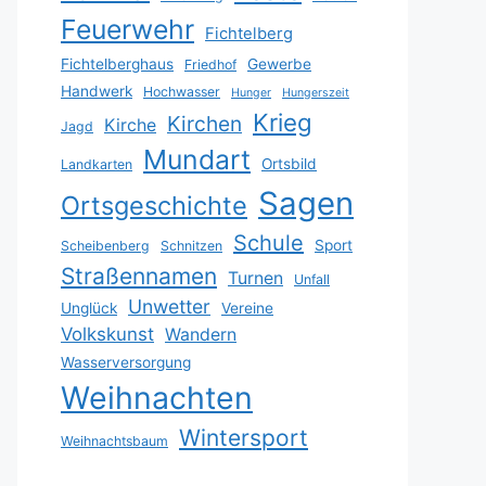
Feuerwehr
Fichtelberg
Fichtelberghaus
Gewerbe
Friedhof
Handwerk
Hochwasser
Hunger
Hungerszeit
Krieg
Kirchen
Kirche
Jagd
Mundart
Ortsbild
Landkarten
Sagen
Ortsgeschichte
Schule
Sport
Scheibenberg
Schnitzen
Straßennamen
Turnen
Unfall
Unwetter
Unglück
Vereine
Volkskunst
Wandern
Wasserversorgung
Weihnachten
Wintersport
Weihnachtsbaum