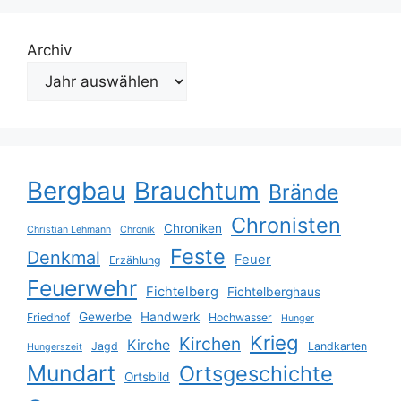
Archiv
Bergbau
Brauchtum
Brände
Chronisten
Chroniken
Christian Lehmann
Chronik
Feste
Denkmal
Feuer
Erzählung
Feuerwehr
Fichtelberg
Fichtelberghaus
Gewerbe
Handwerk
Friedhof
Hochwasser
Hunger
Krieg
Kirchen
Kirche
Jagd
Landkarten
Hungerszeit
Mundart
Ortsgeschichte
Ortsbild