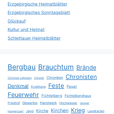
Erzgebirgische Heimatblätter
Erzgebirgisches Sonntagsblatt
Glückauf
Kultur und Heimat
Schlettauer Heimatblätter
Bergbau
Brauchtum
Brände
Chronisten
Chroniken
Christian Lehmann
Chronik
Feste
Denkmal
Feuer
Erzählung
Feuerwehr
Fichtelberg
Fichtelberghaus
Gewerbe
Handwerk
Friedhof
Hochwasser
Hunger
Krieg
Kirchen
Kirche
Jagd
Landkarten
Hungerszeit