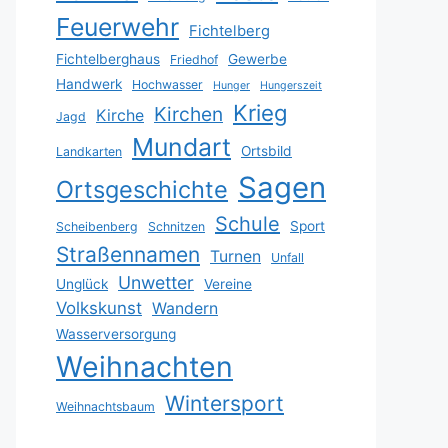
Feuerwehr
Fichtelberg
Fichtelberghaus
Gewerbe
Friedhof
Handwerk
Hochwasser
Hunger
Hungerszeit
Krieg
Kirchen
Kirche
Jagd
Mundart
Ortsbild
Landkarten
Sagen
Ortsgeschichte
Schule
Sport
Scheibenberg
Schnitzen
Straßennamen
Turnen
Unfall
Unwetter
Unglück
Vereine
Volkskunst
Wandern
Wasserversorgung
Weihnachten
Wintersport
Weihnachtsbaum