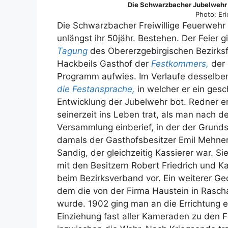
Die Schwarzbacher Jubelwehr 
Photo: Er
Die Schwarzbacher Freiwillige Feuerwehr b
unlängst ihr 50jähr. Bestehen. Der Feier 
Tagung
des Obererzgebirgischen Bezirksf
Hackbeils Gasthof der
Festkommers,
der 
Programm aufwies. Im Verlaufe desselben
die Festansprache,
in welcher er ein gesc
Entwicklung der Jubelwehr bot. Redner e
seinerzeit ins Leben trat, als man nach
Versammlung einberief, in der der Grund
damals der Gasthofsbesitzer Emil Mehnert,
Sandig, der gleichzeitig Kassierer war. S
mit den Besitzern Robert Friedrich und
beim Bezirksverband vor. Ein weiterer G
dem die von der Firma Haustein in Rasch
wurde. 1902 ging man an die Errichtung e
Einziehung fast aller Kameraden zu den F