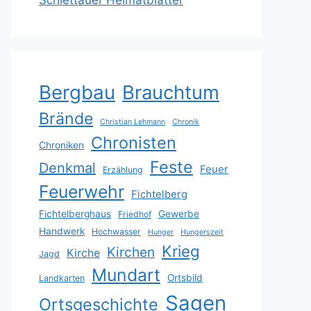
Schlettauer Heimatblätter
Bergbau
Brauchtum
Brände
Christian Lehmann
Chronik
Chronisten
Chroniken
Feste
Denkmal
Feuer
Erzählung
Feuerwehr
Fichtelberg
Fichtelberghaus
Gewerbe
Friedhof
Handwerk
Hochwasser
Hunger
Hungerszeit
Krieg
Kirchen
Kirche
Jagd
Mundart
Ortsbild
Landkarten
Sagen
Ortsgeschichte