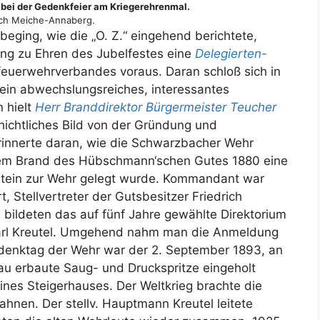
bei der Gedenkfeier am Kriegerehrenmal.
ich Meiche-Annaberg.
eging, wie die „O. Z.“ eingehend berichtete,
ging zu Ehren des Jubelfestes eine
Delegierten-
euerwehrverbandes voraus. Daran schloß sich in
ein abwechslungsreiches, interessantes
 hielt
Herr Branddirektor Bürgermeister Teucher
hichtliches Bild von der Gründung und
rinnerte daran, wie die Schwarzbacher Wehr
 dem Brand des Hübschmann‘schen Gutes 1880 eine
stein zur Wehr gelegt wurde. Kommandant war
 Stellvertreter der Gutsbesitzer Friedrich
ie bildeten das auf fünf Jahre gewählte Direktorium
 Karl Kreutel. Umgehend nahm man die Anmeldung
edenktag der Wehr war der 2. September 1893, an
au erbaute Saug- und Druckspritze eingeholt
ines Steigerhauses. Der Weltkrieg brachte die
ahnen. Der stellv. Hauptmann Kreutel leitete