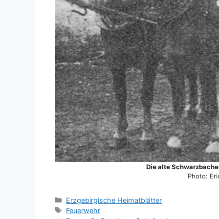
Die alte Schwarzbacher
Photo: Er
Kategorien
Erzgebirgische Heimatblätter
Schlagwörter
Feuerwehr