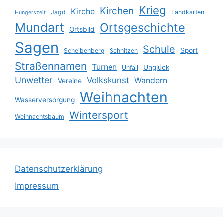
Krieg
Kirchen
Kirche
Jagd
Landkarten
Hungerszeit
Mundart
Ortsgeschichte
Ortsbild
Sagen
Schule
Sport
Scheibenberg
Schnitzen
Straßennamen
Turnen
Unglück
Unfall
Unwetter
Volkskunst
Wandern
Vereine
Weihnachten
Wasserversorgung
Wintersport
Weihnachtsbaum
Datenschutzerklärung
Impressum