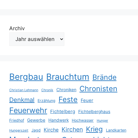
Archiv
Bergbau
Brauchtum
Brände
Chronisten
Chroniken
Christian Lehmann
Chronik
Feste
Denkmal
Feuer
Erzählung
Feuerwehr
Fichtelberg
Fichtelberghaus
Gewerbe
Handwerk
Friedhof
Hochwasser
Hunger
Krieg
Kirchen
Kirche
Jagd
Landkarten
Hungerszeit