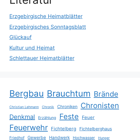
Erzgebirgische Heimatblätter
Erzgebirgisches Sonntagsblatt
Glückauf
Kultur und Heimat
Schlettauer Heimatblätter
Bergbau
Brauchtum
Brände
Chronisten
Chroniken
Christian Lehmann
Chronik
Feste
Denkmal
Feuer
Erzählung
Feuerwehr
Fichtelberg
Fichtelberghaus
Gewerbe
Handwerk
Friedhof
Hochwasser
Hunger