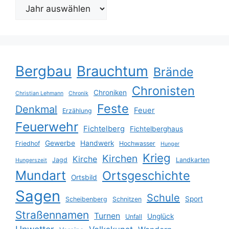
Bergbau
Brauchtum
Brände
Chronisten
Chroniken
Christian Lehmann
Chronik
Feste
Denkmal
Feuer
Erzählung
Feuerwehr
Fichtelberg
Fichtelberghaus
Gewerbe
Handwerk
Friedhof
Hochwasser
Hunger
Krieg
Kirchen
Kirche
Jagd
Landkarten
Hungerszeit
Mundart
Ortsgeschichte
Ortsbild
Sagen
Schule
Sport
Scheibenberg
Schnitzen
Straßennamen
Turnen
Unglück
Unfall