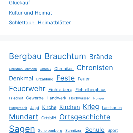
Glückauf
Kultur und Heimat
Schlettauer Heimatblätter
Bergbau
Brauchtum
Brände
Chronisten
Chroniken
Christian Lehmann
Chronik
Feste
Denkmal
Feuer
Erzählung
Feuerwehr
Fichtelberg
Fichtelberghaus
Gewerbe
Handwerk
Friedhof
Hochwasser
Hunger
Krieg
Kirchen
Kirche
Jagd
Landkarten
Hungerszeit
Mundart
Ortsgeschichte
Ortsbild
Sagen
Schule
Sport
Scheibenberg
Schnitzen