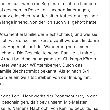
ähe es aus, wenn die Bergleute mit ihren Lampen
mal gesehen im Reize der Jugenderinnerungen,
r ganz erloschen. Vor der alten Auferstehungslinde
lange innend, von der ich auch viel gehört hatte.
osamentierfamilie der Blechschmidt, und wie sie
loh wurde, soll hier kurz erzählt werden: Im Jahre
eas Hagenloh, auf der Wanderung von seiner
hholz. Die Geschichte seiner Familie ist mir bis
d Arbeit bei dem Innungsmeister Christoph Körber.
s Vater war auch Württemberger. Durch das
milie Blechschmidt bekannt. Als er nach 3/4
am er ein Geleitschreiben von der Innung mit,
n:
 des Löbl. Handwerks der Posamentierer, in der
z, bescheinigen, daß bey unserm Mit-Meister
elle, Namens Hachloch, von Keitling gebürtig, so