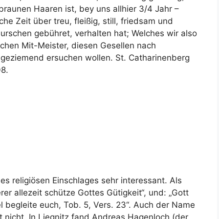
 braunen Haaren ist, bey uns allhier 3/4 Jahr –
e Zeit über treu, fleißig, still, friedsam und
urschen gebühret, verhalten hat; Welches wir also
chen Mit-Meister, diesen Gesellen nach
 geziemend ersuchen wollen. St. Catharinenberg
8.
es religiösen Einschlages sehr interessant. Als
rer allezeit schütze Gottes Gütigkeit“, und: „Gott
 begleite euch, Tob. 5, Vers. 23“. Auch der Name
t nicht. In Liegnitz fand Andreas Hagenloch (der