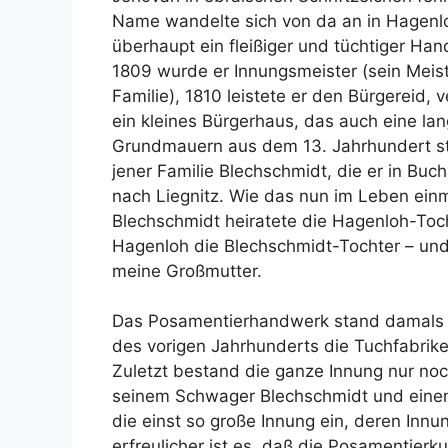
Name wandelte sich von da an in Hagenl
überhaupt ein fleißiger und tüchtiger H
1809 wurde er Innungsmeister (sein Meiste
Familie), 1810 leistete er den Bürgereid, 
ein kleines Bürgerhaus, das auch eine lan
Grundmauern aus dem 13. Jahrhundert s
jener Familie Blechschmidt, die er in Buc
nach Liegnitz. Wie das nun im Leben ein
Blechschmidt heiratete die Hagenloh-Toc
Hagenloh die Blechschmidt-Tochter – un
meine Großmutter.
Das Posamentierhandwerk stand damals in L
des vorigen Jahrhunderts die Tuchfabrik
Zuletzt bestand die ganze Innung nur no
seinem Schwager Blechschmidt und einem
die einst so große Innung ein, deren Inn
erfreulicher ist es, daß die Posamentierk