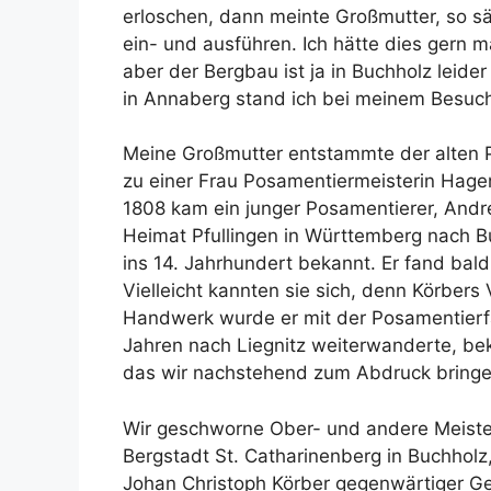
erloschen, dann meinte Großmutter, so s
ein- und ausführen. Ich hätte dies gern 
aber der Bergbau ist ja in Buchholz leide
in Annaberg stand ich bei meinem Besuch 
Meine Großmutter entstammte der alten P
zu einer Frau Posamentiermeisterin Hagen
1808 kam ein junger Posamentierer, Andr
Heimat Pfullingen in Württemberg nach Buc
ins 14. Jahrhundert bekannt. Er fand bal
Vielleicht kannten sie sich, denn Körber
Handwerk wurde er mit der Posamentierfa
Jahren nach Liegnitz weiterwanderte, bek
das wir nachstehend zum Abdruck bringe
Wir geschworne Ober- und andere Meister
Bergstadt St. Catharinenberg in Buchhol
Johan Christoph Körber gegenwärtiger Ges