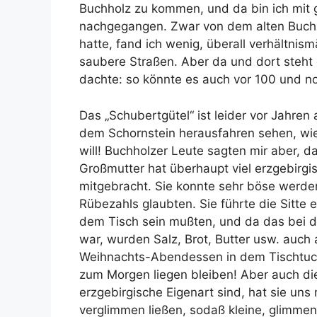
Buchholz zu kommen, und da bin ich mit
nachgegangen. Zwar von dem alten Buchho
hatte, fand ich wenig, überall verhältnis
saubere Straßen. Aber da und dort steht
dachte: so könnte es auch vor 100 und n
Das „Schubertgütel“ ist leider vor Jahren
dem Schornstein herausfahren sehen, wie
will! Buchholzer Leute sagten mir aber, d
Großmutter hat überhaupt viel erzgebirgi
mitgebracht. Sie konnte sehr böse werden,
Rübezahls glaubten. Sie führte die Sitte
dem Tisch sein mußten, und da das bei d
war, wurden Salz, Brot, Butter usw. auch
Weihnachts-Abendessen in dem Tischtuch
zum Morgen liegen bleiben! Aber auch die
erzgebirgische Eigenart sind, hat sie uns
verglimmen ließen, sodaß kleine, glimme