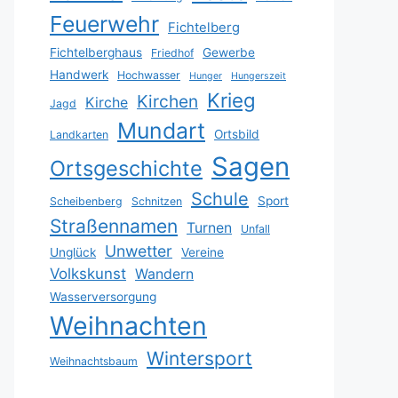
Feuerwehr
Fichtelberg
Fichtelberghaus
Gewerbe
Friedhof
Handwerk
Hochwasser
Hunger
Hungerszeit
Krieg
Kirchen
Kirche
Jagd
Mundart
Ortsbild
Landkarten
Sagen
Ortsgeschichte
Schule
Sport
Scheibenberg
Schnitzen
Straßennamen
Turnen
Unfall
Unwetter
Unglück
Vereine
Volkskunst
Wandern
Wasserversorgung
Weihnachten
Wintersport
Weihnachtsbaum