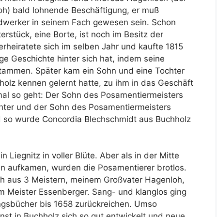
oh) bald lohnende Beschäftigung, er muß
andwerker in seinem Fach gewesen sein. Schon
rstück, eine Borte, ist noch im Besitz der
verheiratete sich im selben Jahr und kaufte 1815
ge Geschichte hinter sich hat, indem seine
tammen. Später kam ein Sohn und eine Tochter
hholz kennen gelernt hatte, zu ihm in das Geschäft
mal so geht: Der Sohn des Posamentiermeisters
hter und der Sohn des Posamentiermeisters
d so wurde Concordia Blechschmidt aus Buchholz
iegnitz in voller Blüte. Aber als in der Mitte
en aufkamen, wurden die Posamentierer brotlos.
ch aus 3 Meistern, meinem Großvater Hagenloh,
 Meister Essenberger. Sang- und klanglos ging
ungsbücher bis 1658 zurückreichen. Umso
unst in Buchholz sich so gut entwickelt und neue