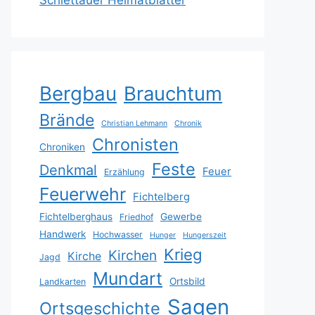
Schlettauer Heimatblätter
Bergbau
Brauchtum
Brände
Christian Lehmann
Chronik
Chronisten
Chroniken
Feste
Denkmal
Feuer
Erzählung
Feuerwehr
Fichtelberg
Fichtelberghaus
Gewerbe
Friedhof
Handwerk
Hochwasser
Hunger
Hungerszeit
Krieg
Kirchen
Kirche
Jagd
Mundart
Ortsbild
Landkarten
Sagen
Ortsgeschichte