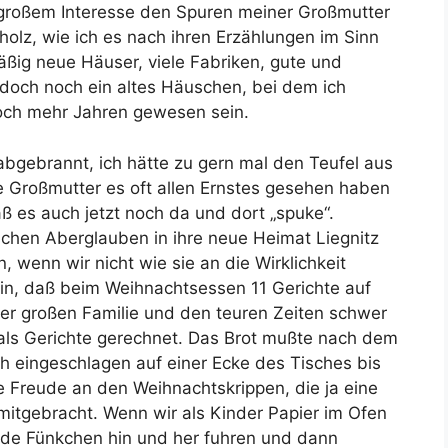
 großem Interesse den Spuren meiner Großmutter
lz, wie ich es nach ihren Erzählungen im Sinn
mäßig neue Häuser, viele Fabriken, gute und
 doch noch ein altes Häuschen, bei dem ich
och mehr Jahren gewesen sein.
 abgebrannt, ich hätte zu gern mal den Teufel aus
 Großmutter es oft allen Ernstes gesehen haben
aß es auch jetzt noch da und dort „spuke“.
schen Aberglauben in ihre neue Heimat Liegnitz
 wenn wir nicht wie sie an die Wirklichkeit
 ein, daß beim Weihnachtsessen 11 Gerichte auf
er großen Familie und den teuren Zeiten schwer
 als Gerichte gerechnet. Das Brot mußte nach dem
 eingeschlagen auf einer Ecke des Tisches bis
 Freude an den Weihnachtskrippen, die ja eine
 mitgebracht. Wenn wir als Kinder Papier im Ofen
nde Fünkchen hin und her fuhren und dann