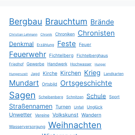
Bergbau
Brauchtum
Brände
Chronisten
Chroniken
Christian Lehmann
Chronik
Feste
Denkmal
Feuer
Erzählung
Feuerwehr
Fichtelberg
Fichtelberghaus
Gewerbe
Handwerk
Friedhof
Hochwasser
Hunger
Krieg
Kirchen
Kirche
Jagd
Landkarten
Hungerszeit
Mundart
Ortsgeschichte
Ortsbild
Sagen
Schule
Sport
Scheibenberg
Schnitzen
Straßennamen
Turnen
Unglück
Unfall
Unwetter
Volkskunst
Wandern
Vereine
Weihnachten
Wasserversorgung