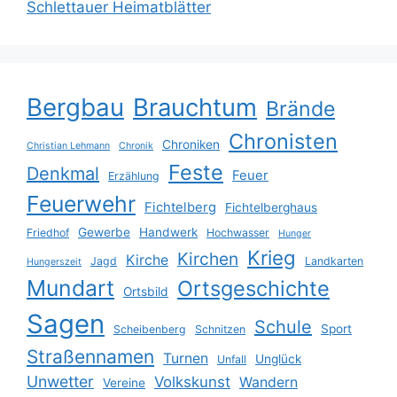
Schlettauer Heimatblätter
Bergbau
Brauchtum
Brände
Chronisten
Chroniken
Christian Lehmann
Chronik
Feste
Denkmal
Feuer
Erzählung
Feuerwehr
Fichtelberg
Fichtelberghaus
Gewerbe
Handwerk
Friedhof
Hochwasser
Hunger
Krieg
Kirchen
Kirche
Jagd
Landkarten
Hungerszeit
Mundart
Ortsgeschichte
Ortsbild
Sagen
Schule
Sport
Scheibenberg
Schnitzen
Straßennamen
Turnen
Unglück
Unfall
Unwetter
Volkskunst
Wandern
Vereine