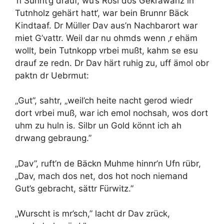
’n Sunnt’g drauf, wu’s Rosl dos Gekrawanz in
Tutnholz gehärt hatt‘, war bein Brunnr Bäck
Kindtaaf. Dr Müller Dav aus’n Nachbarort war
miet G’vattr. Weil dar nu ohmds wenn ‚r ehäm
wollt, bein Tutnkopp vrbei mußt, kahm se esu
drauf ze redn. Dr Dav härt ruhig zu, uff ämol obr
paktn dr Uebrmut:
„Gut”, sahtr, „weil’ch heite nacht gerod wiedr
dort vrbei muß, war ich emol nochsah, wos dort
uhm zu huln is. Silbr un Gold könnt ich ah
drwang gebraung.”
„Dav”, ruft’n de Bäckn Muhme hinnr’n Ufn rübr,
„Dav, mach dos net, dos hot noch niemand
Gut’s gebracht, sättr Fürwitz.”
„Wurscht is mr’sch,” lacht dr Dav zrück,