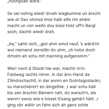
„nochg’sah wärd.”
Se sei nohng wiedr drvah wagkumme un ärscht
wie dr Dav ohmsd imre halb elfe rim ehäm
macht un von weitn dos bissl Holz uff’n Bargl
soch, dachtr wiedr drah.
„Ae,” sahtr sich, „gist ahm emol nauf, ’s wärd’ch
wul niemand zerreißn do uhm, ‚ch hobs doch
drholm ah schu mit manning aufgenomm.”
Wie’r noch ä Stückl hie war, machtr in’rn
Faldwag rachts nimm. In dar änn Hand de
Zilindrschachtl, in dar annrn en Gutntagsstackn,
su marschieret’r en dingsthie. ‚r war schu ball
bis zen ärschtn Bämern nah, do warsch’n, als
wenn’r ewos wie e bissel G’sang gehärt hätt. ‚r
ging obr wättr un fahn sich ah ganz schie