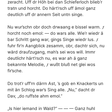
zeracht. Uff dr Höh bei dan Schieferloch blieb’r
tratn und horcht. Do härt’rsch uff ämol ganz
deutlich uff dr annern Seit untn singe.
Nu wur’schn obr doch drwaang e bissel warm. ‚r
horcht noch emol: — do wars alle. Wie’r wiedr ä
bar Schritt gang war, gings Singe wiedr lus. ‚r
fuhr fir’n Aangblick zesamm, obr, dachtr sich, nu
wärd draufzugang, mah’s sei wos will. Immr
deutlichr härt’rsch nu, es war ah ä ganz
bekannte Melodie, ‚r wußt bluß net glei wos
fir’sche.
Do trot’r uff’rn därrn Ast, ’s gob en Knackerts un
mit än Schlog war’s Sing alle. „Nu,” dacht dr
Dav, „do ruffste ahm emol.”
„Is hier iemand in Wald?” — — — Ganz huhl