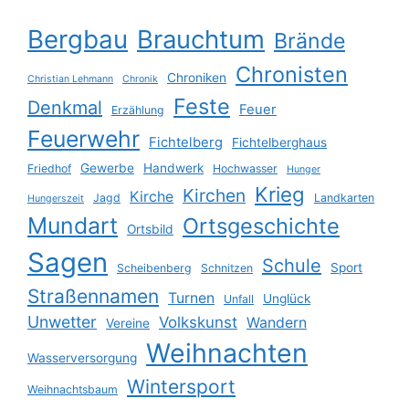
Bergbau
Brauchtum
Brände
Chronisten
Chroniken
Christian Lehmann
Chronik
Feste
Denkmal
Feuer
Erzählung
Feuerwehr
Fichtelberg
Fichtelberghaus
Gewerbe
Handwerk
Friedhof
Hochwasser
Hunger
Krieg
Kirchen
Kirche
Jagd
Landkarten
Hungerszeit
Mundart
Ortsgeschichte
Ortsbild
Sagen
Schule
Sport
Scheibenberg
Schnitzen
Straßennamen
Turnen
Unglück
Unfall
Unwetter
Volkskunst
Wandern
Vereine
Weihnachten
Wasserversorgung
Wintersport
Weihnachtsbaum