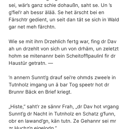
sei, wär’s ganz schie dohaußn, saht se. Un ’s
g’fiel’r ah bessr älää. Se het ärscht bei en
Färschtr gedient, un seit dan tät se sich in Wald
gar net meh färchtn.
Wie se mit ihrn Drzehlich fertg war, fing dr Dav
ah un drzehlt von sich un von drhäm, un zeletzt
hohm se mitenannr bein Scheitofflpaulinl fir dr
Haustür getratn. —
’n annern Sunnt’g drauf sei’re ohmds zwee’e in
Tutnholz imgang un ä bar Tog speetr hot dr
Brunnr Bäck en Brief kriegt.
„Histe,” saht’r ze sännr Frah, „dr Dav hot vrgang
Sunnt’g dr Nacht in Tutnholz en Schatz g’funn,
obr en lawand’gn, kän tutn. Ze Gehannr sei mr
zr Huchz’g eigelodn.”