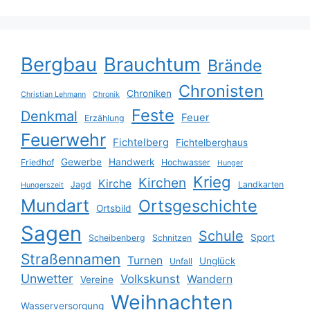
Bergbau
Brauchtum
Brände
Chronisten
Chroniken
Christian Lehmann
Chronik
Feste
Denkmal
Feuer
Erzählung
Feuerwehr
Fichtelberg
Fichtelberghaus
Gewerbe
Handwerk
Friedhof
Hochwasser
Hunger
Krieg
Kirchen
Kirche
Jagd
Landkarten
Hungerszeit
Mundart
Ortsgeschichte
Ortsbild
Sagen
Schule
Sport
Scheibenberg
Schnitzen
Straßennamen
Turnen
Unglück
Unfall
Unwetter
Volkskunst
Wandern
Vereine
Weihnachten
Wasserversorgung