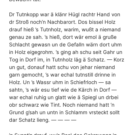
Dr Tutnkopp war ä klänr Hügl rachtr Hand von
dr Stroß noch’n Nachbarort. Dos bissel Holz
drauf hieß ’s Tutnholz, warim, wußt a niemand
genau ze sah. ’s hieß, dort wär emol ä gruße
Schlacht gewasn un de Gefalln wärn dort uhm
in Holz eigegrohm. ’s ging ah schu seit Gahr un
Tog in Dorf im, in Tutnholz läg ä Schatz. — Korz
un gut, donauf hatt schu von jehar niemand
garn gemocht, ’s war echal tutnstill drinne in
Holz. Un ’s Wassr uhm in Schiefrloch — sa
sahtn, ’s wär esu tief wie de Kärch in Dorf —
war echal ruhig un glatt wie ä Spiegl un drbei
obr schwarz wie Tint. Noch niemand hatt ’n
Grund g’sah un untn in Schlamm vrsteckt sollt
dar Schatz lieng. — — — —