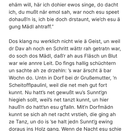
ehäm will, här ich dohier ewos singe, do dacht
ich, du mußt när emol sah, war noch esu speet
dohauß’n is, ich bie doch drstaunt, wie’ch esu ä
gung Mädl ahtraff.”
Dos klang nu werklich nicht wie ä Geist, un weil
dr Dav ah noch en Schritt wättr rah getratn war,
do soch dos Mädl, daß’r ah aus Fläsch un Blut
war wie annre Leit. Do fings hallig schüchtern
un sachte ah ze drzehln: ’s war ärscht ä bar
Wochn do. Untn in Dorf bei dr Grußemutter, ’n
Scheitofflpaulinl, weil die net meh gut fort
kunnt. Nu hatt’s net gewußt wu’s Sunnt’gn
hiegieh sollt, weil’s net tanzt kunnt, un hier
hauß’n do hatt’sn esu g’falln. Mit’n Dorfmädn
kunnt se sich ah net racht vrstieh, die ging ah
ze Tanz, un do is ’se halt jedn Sunnt’g ewing
doraus ins Holz gang. Wenn de Nacht esu schie