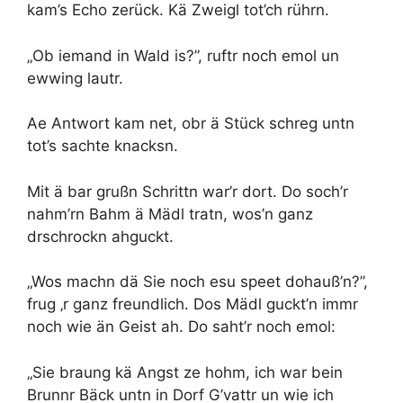
kam’s Echo zerück. Kä Zweigl tot’ch rührn.
„Ob iemand in Wald is?”, ruftr noch emol un
ewwing lautr.
Ae Antwort kam net, obr ä Stück schreg untn
tot’s sachte knacksn.
Mit ä bar grußn Schrittn war’r dort. Do soch’r
nahm’rn Bahm ä Mädl tratn, wos’n ganz
drschrockn ahguckt.
„Wos machn dä Sie noch esu speet dohauß’n?”,
frug ‚r ganz freundlich. Dos Mädl guckt’n immr
noch wie än Geist ah. Do saht’r noch emol:
„Sie braung kä Angst ze hohm, ich war bein
Brunnr Bäck untn in Dorf G’vattr un wie ich