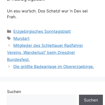
Un esu wur’sch. Dos Schatzl wur ’n Dav sei
Frah.
Kategorien
Erzgebirgisches Sonntagsblatt
Schlagwörter
Mundart
Mitglieder des Schlettauer Radfahrer
Vereins „Wanderlust“ beim Dresdner
Bundesfest.
Die größte Badeanlage im Obererzgebirge.
Suchen
Suchen