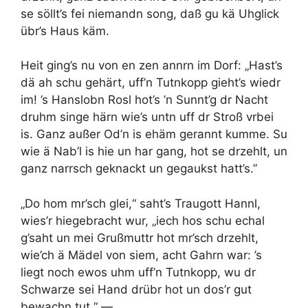
se söllt’s fei niemandn song, daß gu kä Uhglick
übr’s Haus käm.
Heit ging’s nu von en zen annrn im Dorf: „Hast’s
dä ah schu gehärt, uff’n Tutnkopp gieht’s wiedr
im! ’s Hanslobn Rosl hot’s ’n Sunnt’g dr Nacht
druhm singe härn wie’s untn uff dr Stroß vrbei
is. Ganz außer Od’n is ehäm gerannt kumme. Su
wie ä Nab’l is hie un har gang, hot se drzehlt, un
ganz narrsch geknackt un gegaukst hatt’s.”
„Do hom mr’sch glei,“ saht’s Traugott Hannl,
wies’r hiegebracht wur, „iech hos schu echal
g’saht un mei Grußmuttr hot mr’sch drzehlt,
wie’ch ä Mädel von siem, acht Gahrn war: ’s
liegt noch ewos uhm uff’n Tutnkopp, wu dr
Schwarze sei Hand drübr hot un dos’r gut
bewachn tut.“ —