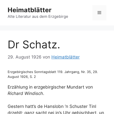
Zum
Heimatblätter
Inhalt
Menü
springen
Alte Literatur aus dem Erzgebirge
Dr Schatz.
29. August 1926
von
Heimatblätter
Erzgebirgisches Sonntagsblatt 119. Jahrgang, Nr. 35, 29.
August 1926, S. 2
Erzählung in erzgebirgischer Mundart von
Richard Windisch
.
Gestern hatt’s de Hanslobn ’n Schuster Tinl
drzehlt; ganz sacht nei in’s Uhr gebischbert, un