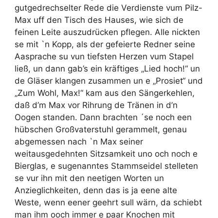
gutgedrechselter Rede die Verdienste vum Pilz-
Max uff den Tisch des Hauses, wie sich de
feinen Leite auszudrücken pflegen. Alle nickten
se mit `n Kopp, als der gefeierte Redner seine
Aasprache su vun tiefsten Herzen vum Stapel
ließ, un dann gab’s ein kräftiges „Lied hoch!“ un
de Gläser klangen zusammen un e „Prosiet“ und
„Zum Wohl, Max!“ kam aus den Sängerkehlen,
daß d’m Max vor Rihrung de Tränen in d’n
Oogen standen. Dann brachten ´se noch een
hübschen Großvaterstuhl gerammelt, genau
abgemessen nach `n Max seiner
weitausgedehnten Sitzsamkeit uno och noch e
Bierglas, e sugenanntes Stammseidel stelleten
se vur ihn mit den neetigen Worten un
Anzieglichkeiten, denn das is ja eene alte
Weste, wenn eener geehrt sull wärn, da schiebt
man ihm ooch immer e paar Knochen mit