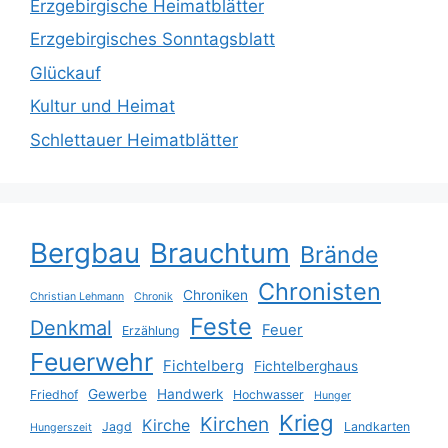
Erzgebirgische Heimatblätter
Erzgebirgisches Sonntagsblatt
Glückauf
Kultur und Heimat
Schlettauer Heimatblätter
Bergbau
Brauchtum
Brände
Chronisten
Chroniken
Christian Lehmann
Chronik
Feste
Denkmal
Feuer
Erzählung
Feuerwehr
Fichtelberg
Fichtelberghaus
Gewerbe
Handwerk
Friedhof
Hochwasser
Hunger
Krieg
Kirchen
Kirche
Jagd
Landkarten
Hungerszeit