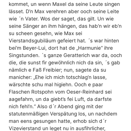
kommet, un wenn Maxel da seine Leute singen
lässet. D’n Max verehren aber ooch seine Leite
wie ´n Vater. Wos der saget, das gilt. Un wie
seine Sänger an ihm hängen, das hab’n wir eb’n
su scheen gesehn, wie Max sei
Vierstandsgubiläum gefeiert hat. ´s war hinten
bei’m Beyer-Lui, dort hat de „Harmunie“ ihre
Singstunden. ´s ganze Geratterich war da, ooch
die, die sunst fir gewöhnlich nich da sin, ´s gab
nämlich e Faß Freibier; nun, sagete da su
manicher: „Ehe ich mich totschlag’n lasse,
wärschte schu mal higiehn. Ooch e paar
Flaschen Rotspohn vom Oeser-Reinhard sei
aagefahrn, un da giebt’s fei Luft, da darfste
nich fehl’n.“ Also d´r Abend ging mit der
statutenmäßigen Verspätung los, un nachdem
man eens gesungen hatte, erhob sich d´r
Vizevierstand un leget nu in ausfihrlicher,