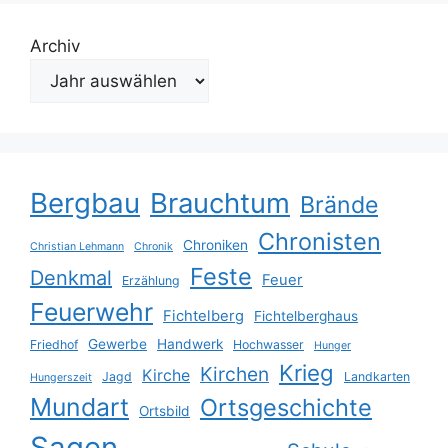
Archiv
Bergbau
Brauchtum
Brände
Chronisten
Chroniken
Christian Lehmann
Chronik
Feste
Denkmal
Feuer
Erzählung
Feuerwehr
Fichtelberg
Fichtelberghaus
Gewerbe
Handwerk
Friedhof
Hochwasser
Hunger
Krieg
Kirchen
Kirche
Jagd
Landkarten
Hungerszeit
Mundart
Ortsgeschichte
Ortsbild
Sagen