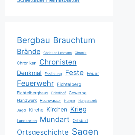
Schlettauer Heimatblätter
Bergbau
Brauchtum
Brände
Christian Lehmann
Chronik
Chronisten
Chroniken
Feste
Denkmal
Feuer
Erzählung
Feuerwehr
Fichtelberg
Fichtelberghaus
Gewerbe
Friedhof
Handwerk
Hochwasser
Hunger
Hungerszeit
Krieg
Kirchen
Kirche
Jagd
Mundart
Ortsbild
Landkarten
Sagen
Ortsgeschichte