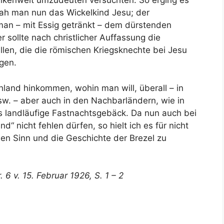
ankenwelt umzudeuten versuchten. So erging es
sah man nun das Wickelkind Jesu; der
n – mit Essig getränkt – dem dürstenden
r sollte nach christlicher Auffassung die
len, die die römischen Kriegsknechte bei Jesu
gen.
hland hinkommen, wohin man will, überall – in
usw. – aber auch in den Nachbarländern, wie in
s landläufige Fastnachtsgebäck. Da nun auch bei
d“ nicht fehlen dürfen, so hielt ich es für nicht
den Sinn und die Geschichte der Brezel zu
 6 v. 15. Februar 1926, S. 1 – 2