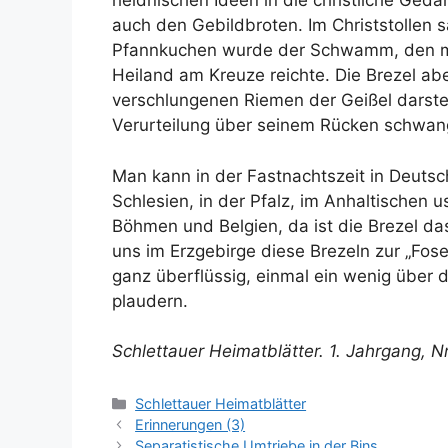
heidnischen Ideen in die christliche Ged
auch den Gebildbroten. Im Christstollen 
Pfannkuchen wurde der Schwamm, den ma
Heiland am Kreuze reichte. Die Brezel abe
verschlungenen Riemen der Geißel darstel
Verurteilung über seinem Rücken schwan
Man kann in der Fastnachtszeit in Deutsc
Schlesien, in der Pfalz, im Anhaltischen 
Böhmen und Belgien, da ist die Brezel da
uns im Erzgebirge diese Brezeln zur „Fosen
ganz überflüssig, einmal ein wenig über 
plaudern.
Schlettauer Heimatblätter. 1. Jahrgang, Nr.
Kategorien
Schlettauer Heimatblätter
Erinnerungen (3)
Separatistische Umtriebe in der Bins