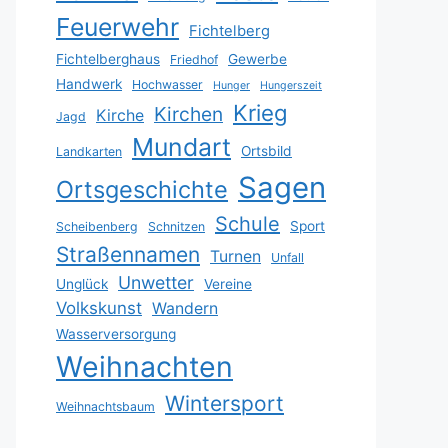
Feuerwehr
Fichtelberg
Fichtelberghaus
Gewerbe
Friedhof
Handwerk
Hochwasser
Hunger
Hungerszeit
Krieg
Kirchen
Kirche
Jagd
Mundart
Ortsbild
Landkarten
Sagen
Ortsgeschichte
Schule
Sport
Scheibenberg
Schnitzen
Straßennamen
Turnen
Unfall
Unwetter
Unglück
Vereine
Volkskunst
Wandern
Wasserversorgung
Weihnachten
Wintersport
Weihnachtsbaum