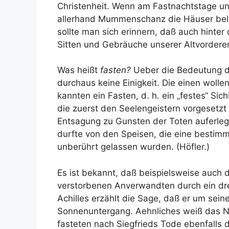
Christenheit. Wenn am Fastnachtstage un
allerhand Mummenschanz die Häuser belag
sollte man sich erinnern, daß auch hint
Sitten und Gebräuche unserer Altvorderen
Was heißt
fasten?
Ueber die Bedeutung de
durchaus keine Einigkeit. Die einen wolle
kannten ein Fasten, d. h. ein „festes“ S
die zuerst den Seelengeistern vorgesetzt
Entsagung zu Gunsten der Toten auferle
durfte von den Speisen, die eine bestimm
unberührt gelassen wurden. (Höfler.)
Es ist bekannt, daß beispielsweise auch d
verstorbenen Anverwandten durch ein dr
Achilles erzählt die Sage, daß er um sein
Sonnenuntergang. Aehnliches weiß das N
fasteten nach Siegfrieds Tode ebenfalls d