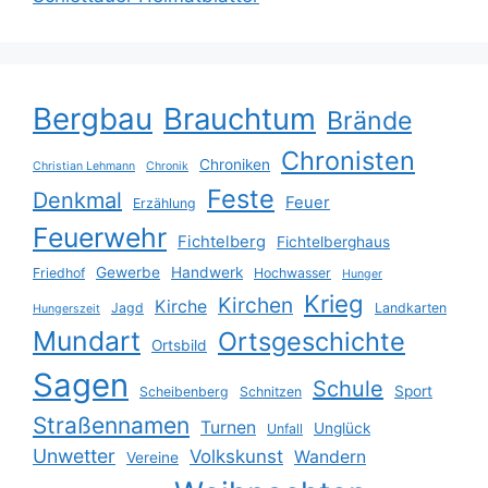
Bergbau
Brauchtum
Brände
Chronisten
Chroniken
Christian Lehmann
Chronik
Feste
Denkmal
Feuer
Erzählung
Feuerwehr
Fichtelberg
Fichtelberghaus
Gewerbe
Handwerk
Friedhof
Hochwasser
Hunger
Krieg
Kirchen
Kirche
Jagd
Landkarten
Hungerszeit
Mundart
Ortsgeschichte
Ortsbild
Sagen
Schule
Sport
Scheibenberg
Schnitzen
Straßennamen
Turnen
Unglück
Unfall
Unwetter
Volkskunst
Wandern
Vereine