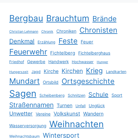
Bergbau
Brauchtum
Brände
Chronisten
Chroniken
Christian Lehmann
Chronik
Feste
Denkmal
Feuer
Erzählung
Feuerwehr
Fichtelberg
Fichtelberghaus
Gewerbe
Handwerk
Friedhof
Hochwasser
Hunger
Krieg
Kirchen
Kirche
Jagd
Landkarten
Hungerszeit
Mundart
Ortsgeschichte
Ortsbild
Sagen
Schule
Sport
Scheibenberg
Schnitzen
Straßennamen
Turnen
Unglück
Unfall
Unwetter
Volkskunst
Wandern
Vereine
Weihnachten
Wasserversorgung
Wintersport
Weihnachtsbaum