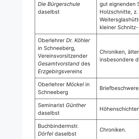
Die Bürgerschule
gut eignenden S
daselbst
Holzschnitte, z.
Weitersglashütt
kleiner Schnitz
Oberlehrer
Dr. Köhler
in Schneeberg,
Chroniken, älte
Vereinsvorsitzender
insbesondere d
Gesamtvorstand
des
Erzgebirgsvereins
Oberlehrer
Möckel
in
Briefbeschwere
Schneeberg
Seminarist
Günther
Höhenschichte
daselbst
Buchbindermstr.
Chroniken.
Dörfel
daselbst