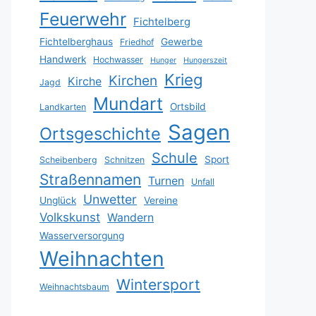
Feuerwehr
Fichtelberg
Fichtelberghaus
Gewerbe
Friedhof
Handwerk
Hochwasser
Hunger
Hungerszeit
Krieg
Kirchen
Kirche
Jagd
Mundart
Ortsbild
Landkarten
Sagen
Ortsgeschichte
Schule
Sport
Scheibenberg
Schnitzen
Straßennamen
Turnen
Unfall
Unwetter
Unglück
Vereine
Volkskunst
Wandern
Wasserversorgung
Weihnachten
Wintersport
Weihnachtsbaum