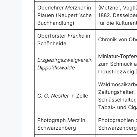
Oberlehrer
Metzner
in
(Metzner, Vogt
Plauen (Neupert´sche
1882. Desselbe
Buchhandlung)
für die Kulture
Oberförster
Franke
in
Chronik von Ob
Schönheide
Miniatur-Töpfer
Erzgebirgszweigverein
zum Schmuck an
Dippoldiswalde
Industriezweig 
Waldmosaikarbe
Zeitungshalter,
C. G. Nestler
in Zelle
Schlüsselhalter
Tabak- und Ciga
Photograph
Merz
in
Photographien 
Schwarzenberg
Schwarzenbergs,