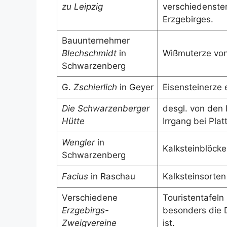
zu Leipzig
verschiedenste
Erzgebirges.
Bauunternehmer
Blechschmidt
in
Wißmuterze von
Schwarzenberg
G.
Zschierlich
in Geyer
Eisensteinerze 
Die Schwarzenberger
desgl. von den
Hütte
Irrgang bei Plat
Wengler
in
Kalksteinblöck
Schwarzenberg
Facius
in Raschau
Kalksteinsorte
Verschiedene
Touristentafeln
Erzgebirgs-
besonders die 
Zweigvereine
ist.