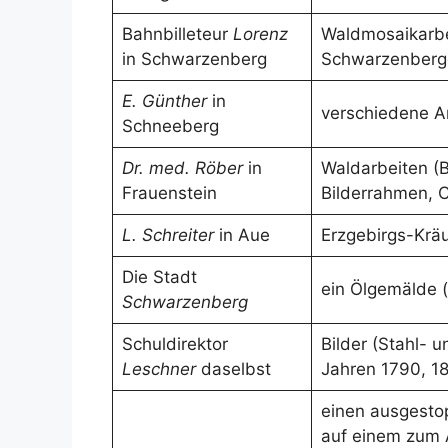
Bahnbilleteur
Lorenz
Waldmosaikarbe
in Schwarzenberg
Schwarzenberge
E. Günther
in
verschiedene Ar
Schneeberg
Dr. med. Röber
in
Waldarbeiten (
Frauenstein
Bilderrahmen, C
L. Schreiter
in Aue
Erzgebirgs-Kräu
Die Stadt
ein Ölgemälde (d
Schwarzenberg
Schuldirektor
Bilder (Stahl- 
Leschner
daselbst
Jahren 1790, 1
einen ausgesto
auf einem zum 