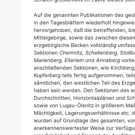
Auf die genannten Publikationen des geolog
in den Tagesblättern wiederholt hingewie
hervorgehoben, daß die betreffenden, bis
Mittelgebirge, sowie das zwischen dies
erzgebirgische Becken vollständig umfass
Sektionen
Chemnitz, Schellenberg, Stollb
Marienberg, Elterlein
und
Annaberg
vorli
anschließenden Sektionen, wie
Kirchberg
Kupferberg
teils fertig aufgenommen, teil
sämtlichen, den westlichen Teil des Erz
haben sein werden. Den Sektionen des er
Durchschnitten, Horizontalplänen und Sch
sowie von Lugau-Ölsnitz in größerem Ma
Mächtigkeit, Lagerungsverhältnisse etc. 
wurden auf Grundlage des gesamten, von
anerkennenswertester Weise zur Verfügung