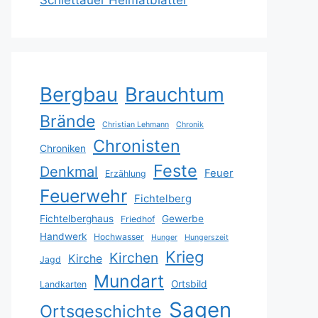
Schlettauer Heimatblätter
Bergbau
Brauchtum
Brände
Christian Lehmann
Chronik
Chronisten
Chroniken
Feste
Denkmal
Feuer
Erzählung
Feuerwehr
Fichtelberg
Fichtelberghaus
Gewerbe
Friedhof
Handwerk
Hochwasser
Hunger
Hungerszeit
Krieg
Kirchen
Kirche
Jagd
Mundart
Ortsbild
Landkarten
Sagen
Ortsgeschichte