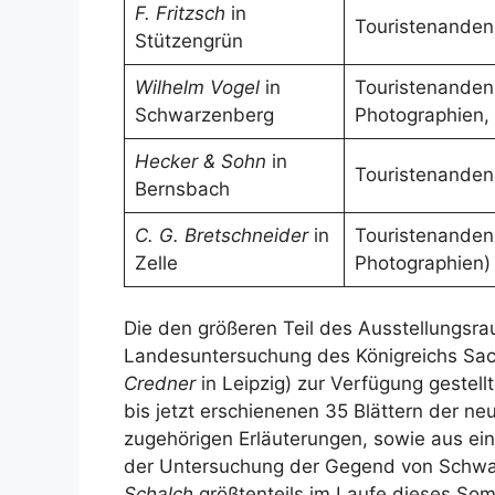
F. Fritzsch
in
Touristenanden
Stützengrün
Wilhelm Vogel
in
Touristenanden
Schwarzenberg
Photographien, 
Hecker & Sohn
in
Touristenanden
Bernsbach
C. G. Bretschneider
in
Touristenanden
Zelle
Photographien)
Die den größeren Teil des Ausstellungs
Landesuntersuchung des Königreichs Sachs
Credner
in Leipzig) zur Verfügung geste
bis jetzt erschienenen 35 Blättern der n
zugehörigen Erläuterungen, sowie aus ein
der Untersuchung der Gegend von Schwar
Schalch
größtenteils im Laufe dieses S